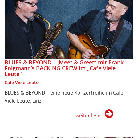
BLUES & BEYOND - „Meet & Greet“ mit Frank
Folgmann’s BACKING CREW im „Cafe Viele
Leute“
Café Viele Leute
BLUES & BEYOND – eine neue Konzertreihe im Café
Viele Leute, Linz
weiter lesen