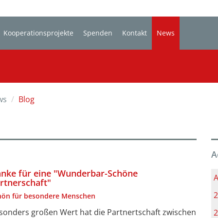
Kooperationsprojekte
Spenden
Kontakt
News
ws
Blog
A
nke für eine "Wunderbar-Schöne
A
rtnerschaft"
2
hön für besondere Menschen
sonders großen Wert hat die Partnertschaft zwischen
2