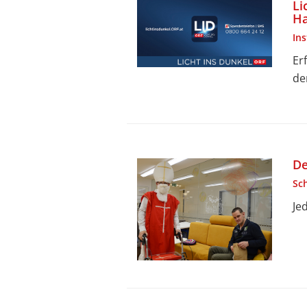
Li
Ha
In
Er
de
De
Sc
Je