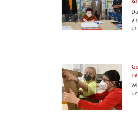
Sc
Da
an
un
Ge
Ha
Wi
un