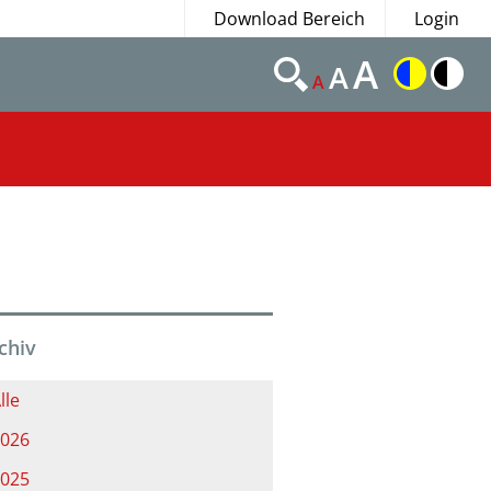
Download Bereich
Login
A
A
A
chiv
lle
026
025