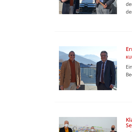
de
de
Er
KU
Ei
Be
Kl
Se