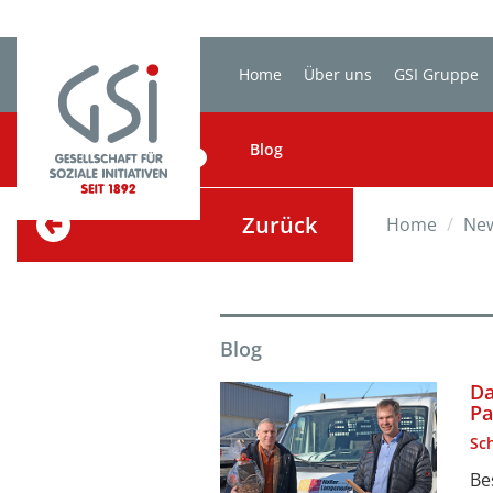
Home
Über uns
GSI Gruppe
BLOG
Blog
Zurück
Home
Ne
Blog
Da
Pa
Sc
Be