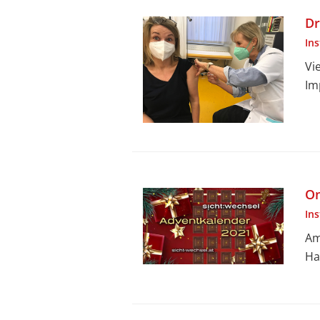
Dr
In
Vi
Im
On
In
Am
Ha