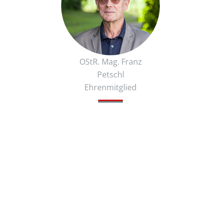
OStR. Mag. Franz
Petschl
Ehrenmitglied