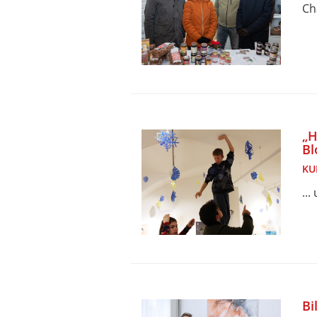
Ch
„H
Bl
KU
..
Bi