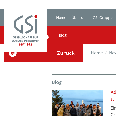
Home
Über uns
GSI Gruppe
BLOG
Blog
Zurück
Home
Ne
Blog
Ad
Sc
Ei
Gr