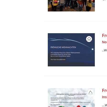
Fr
No
..
Fr
In
..