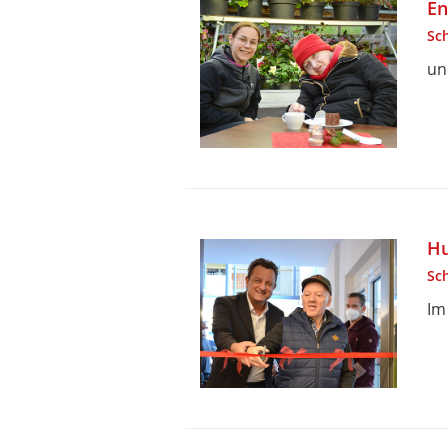
En
Sc
un
Hu
Sc
Im