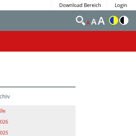
Download Bereich
Login
A
A
A
chiv
lle
026
025