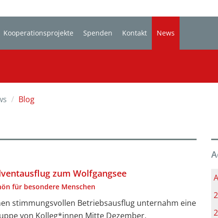
Kooperationsprojekte
Spenden
Kontakt
News
ws
Blog
A
ventausflug zum Wolfgangsee
A
hön für besondere Menschen
2
nen stimmungsvollen Betriebsausflug unternahm eine
2
uppe von Kolleg*innen Mitte Dezember.