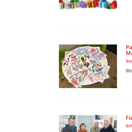
Pa
Ma
In
Wi
Fü
Sc