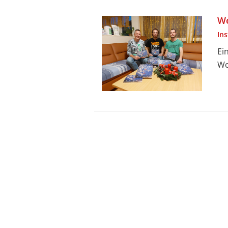
We
In
Ei
Wo