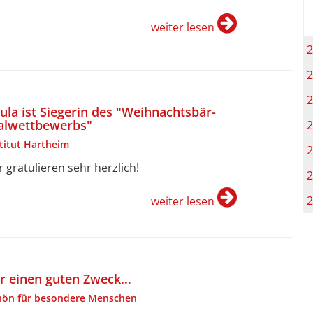
weiter lesen
2
2
2
ula ist Siegerin des "Weihnachtsbär-
lwettbewerbs"
2
stitut Hartheim
2
r gratulieren sehr herzlich!
2
2
weiter lesen
r einen guten Zweck…
hön für besondere Menschen