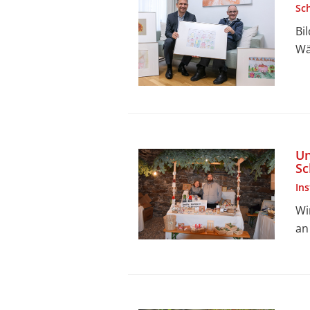
Sc
Bi
Wä
Un
Sc
In
Wi
an