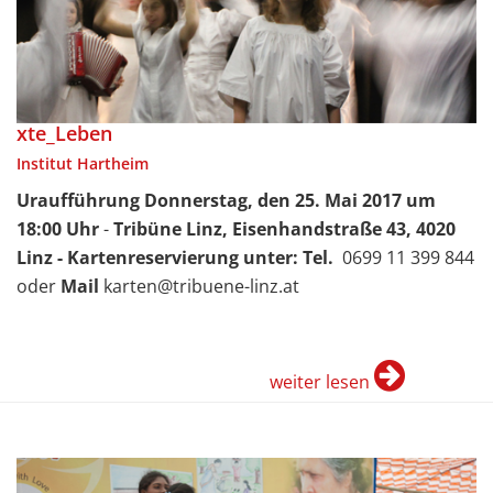
xte_Leben
Institut Hartheim
Uraufführung Donnerstag, den 25. Mai 2017 um
18:00 Uhr
-
Tribüne Linz, Eisenhandstraße 43, 4020
Linz -
K
artenreservierung unter: Tel.
0699 11 399 844
oder
Mail
karten@tribuene-linz.at
weiter lesen