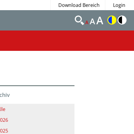
Download Bereich
Login
A
A
A
chiv
lle
026
025