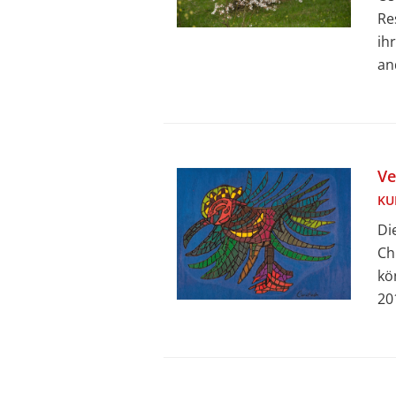
Re
ih
an
Ve
KU
Di
Ch
kö
20