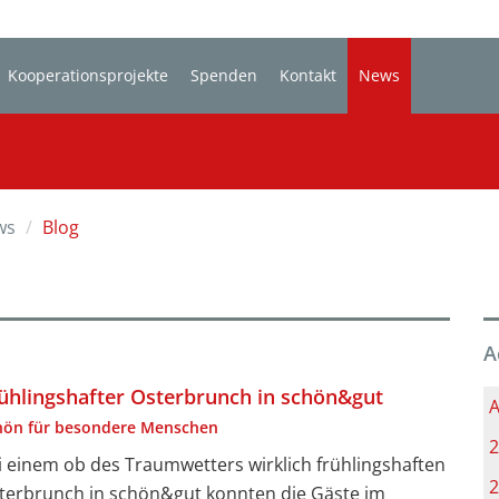
Kooperationsprojekte
Spenden
Kontakt
News
ws
Blog
A
ühlingshafter Osterbrunch in schön&gut
A
hön für besondere Menschen
2
i einem ob des Traumwetters wirklich frühlingshaften
2
terbrunch in schön&gut konnten die Gäste im