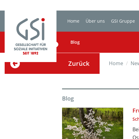
Home
Über uns
GSI Gruppe
BLOG
Blog
Zurück
Home
Ne
Blog
Fr
Sc
Be
Os