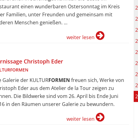
staurant einen wunderbaren Ostersonntag im Kreis
2
rer Familien, unter Freunden und gemeinsam mit
2
deren Menschen genießen. ...
2
weiter lesen
2
2
rnissage Christoph Eder
2
LTURFORMEN
2
e Galerie der KULTUR
FORMEN
freuen sich, Werke von
2
ristoph Eder aus dem Atelier de la Tour zeigen zu
nnen. Die Bildwerke sind vom 26. April bis Ende Juni
2
16 in den Räumen unserer Galerie zu bewundern.
weiter lesen