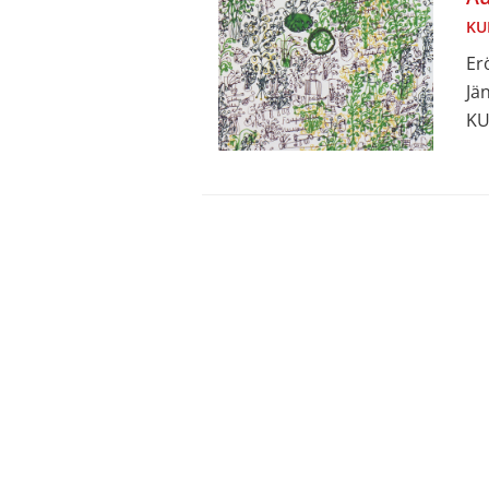
KU
Er
Jä
KU