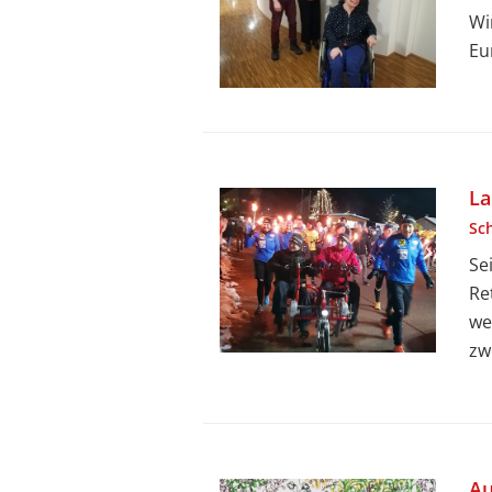
Wi
Eu
La
Sc
Se
Re
we
zw
Au