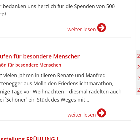
r bedanken uns herzlich für die Spenden von 500
ro!
weiter lesen
2
ufen für besondere Menschen
hön für besondere Menschen
2
it vielen Jahren initiieren Renate und Manfred
2
ttenegger aus Molln den Friedenslichtmarathon,
2
nige Tage vor Weihnachten – diesmal radelten auch
ei `Schöner´ ein Stück des Weges mit…
weiter lesen
sstellung FRÜHLING I