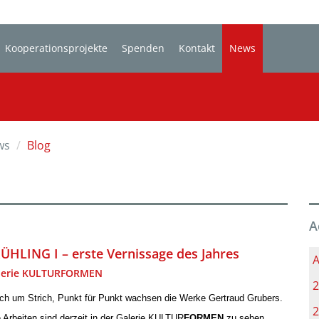
Kooperationsprojekte
Spenden
Kontakt
News
ws
Blog
A
ÜHLING I – erste Vernissage des Jahres
A
lerie KULTURFORMEN
2
ich um Strich, Punkt für Punkt wachsen die Werke Gertraud Grubers.
2
e Arbeiten sind derzeit in der Galerie KULTUR
FORMEN
zu sehen.