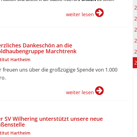
2
weiter lesen
2
2
2
rzliches Dankeschön an die
ldhaubengruppe Marchtrenk
2
stitut Hartheim
2
r freuen uns über die großzügige Spende von 1.000
ro.
weiter lesen
r SV Wilhering unterstützt unsere neue
ßenstelle
stitut Hartheim