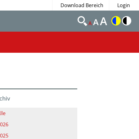
Download Bereich
Login
A
A
A
chiv
lle
026
025