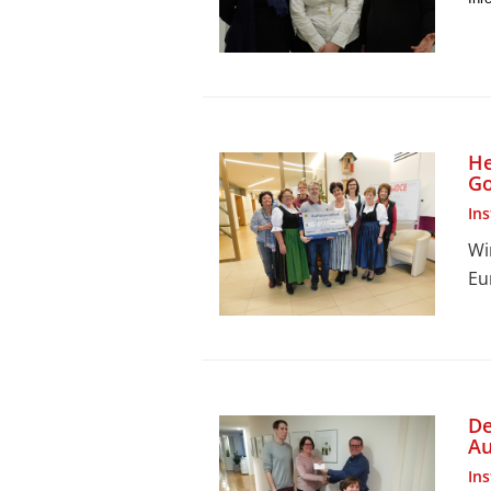
He
Go
In
Wi
Eu
De
Au
In