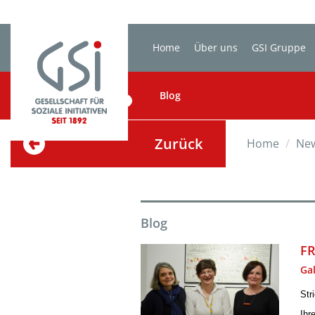
Home
Über uns
GSI Gruppe
BLOG
Blog
Zurück
Home
Ne
Blog
FR
Ga
Str
Ihr