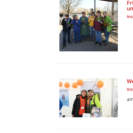
Fr
un
In
We
In
am