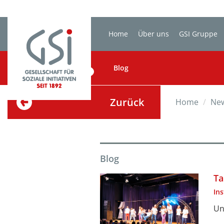
Home
Über uns
GSI Gruppe
BLOG
Blog
Zurück
Home
Ne
Blog
Ta
In
Un