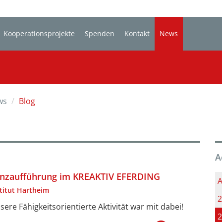
Kooperationsprojekte
Spenden
Kontakt
News
ws
Blog
A
nzaufführung im KREAKTIV EFERDING
A
stitut Hartheim
2
sere Fähigkeitsorientierte Aktivität war mit dabei!
2