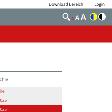
Download Bereich
Login
A
A
A
chiv
lle
026
025