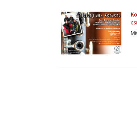
Ko
GSI
Mi