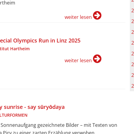
rtheim
2
weiter lesen
2
2
ecial Olympics Run in Linz 2025
2
stitut Hartheim
2
weiter lesen
2
2
2
y sunrise - say sūryōdaya
LTURFORMEN
 Sonnenaufgang gezeichnete Bilder – mit Texten von
ja Piry zu einer zarten Erzählung verwoben