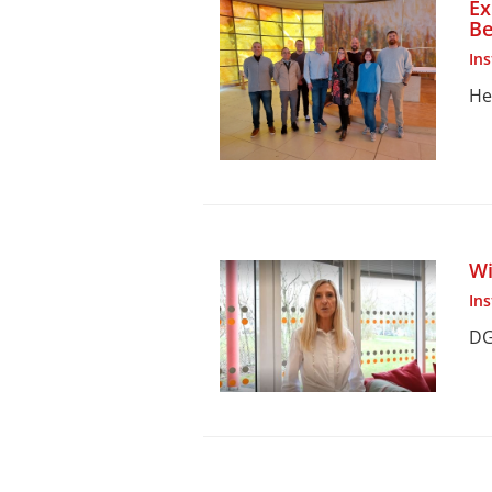
Ex
Be
In
He
Wi
In
DG