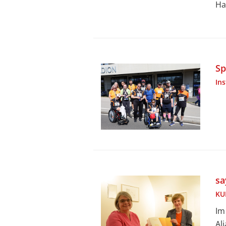
Ha
Sp
In
sa
KU
Im
Al