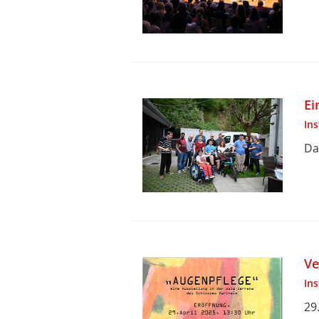
Ei
In
Da
Ve
In
29