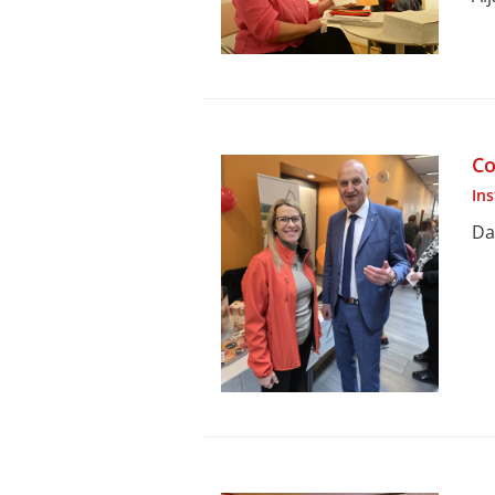
Co
In
Da