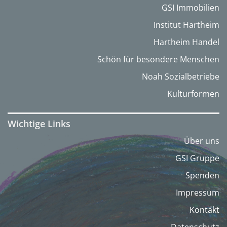
GSI Immobilien
Institut Hartheim
Hartheim Handel
Schön für besondere Menschen
Noah Sozialbetriebe
Kulturformen
Wichtige Links
Über uns
GSI Gruppe
Spenden
Impressum
Kontakt