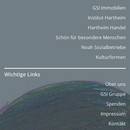
GSI Immobilien
Institut Hartheim
Hartheim Handel
Schön für besondere Menschen
Noah Sozialbetriebe
Kulturformen
Wichtige Links
Über uns
GSI Gruppe
Spenden
Impressum
Kontakt