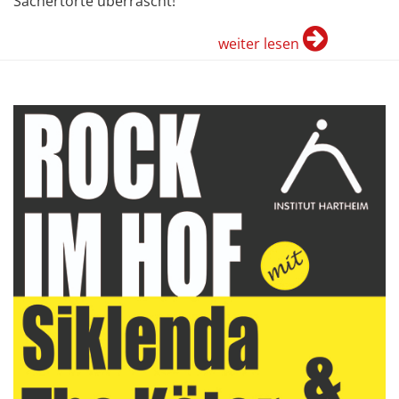
Sachertorte überrascht!
weiter lesen