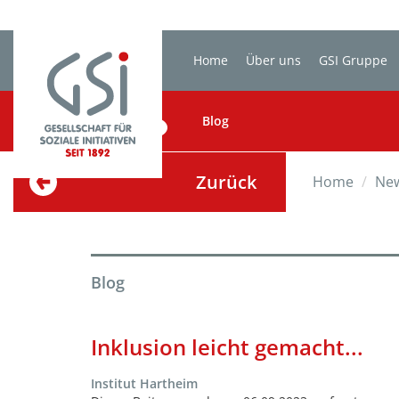
Home
Über uns
GSI Gruppe
BLOG
Blog
Zurück
Home
Ne
Blog
Inklusion leicht gemacht...
Institut Hartheim