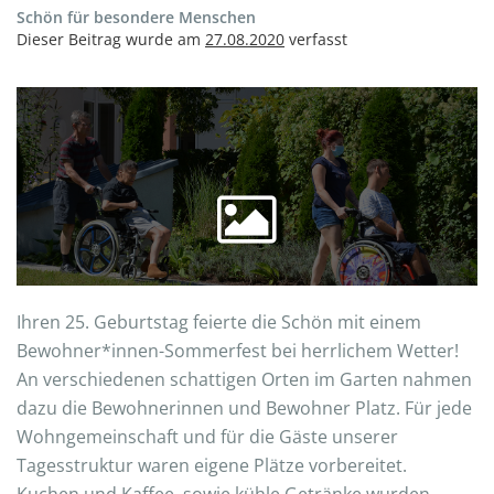
Schön für besondere Menschen
Dieser Beitrag wurde am
27.08.2020
verfasst
Ihren 25. Geburtstag feierte die Schön mit einem
Bewohner*innen-Sommerfest bei herrlichem Wetter!
An verschiedenen schattigen Orten im Garten nahmen
dazu die Bewohnerinnen und Bewohner Platz. Für jede
Wohngemeinschaft und für die Gäste unserer
Tagesstruktur waren eigene Plätze vorbereitet.