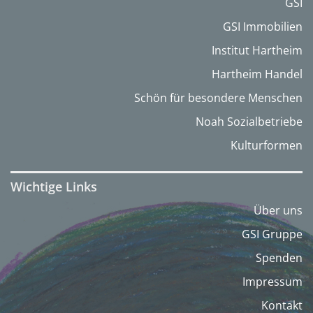
GSI
GSI Immobilien
Institut Hartheim
Hartheim Handel
Schön für besondere Menschen
Noah Sozialbetriebe
Kulturformen
Wichtige Links
Über uns
GSI Gruppe
Spenden
Impressum
Kontakt