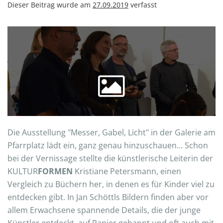
Dieser Beitrag wurde am
27.09.2019
verfasst
Die Ausstellung "Messer, Gabel, Licht" in der Galerie am
Pfarrplatz
lädt ein, ganz genau hinzuschauen… Schon
bei der Vernissage stellte die künstlerische Leiterin der
KULTUR
FORMEN
Kristiane Petersmann, einen
Vergleich zu Büchern her, in denen es für Kinder viel zu
entdecken gibt. In Jan Schöttls Bildern finden aber vor
allem Erwachsene spannende Details, die der junge