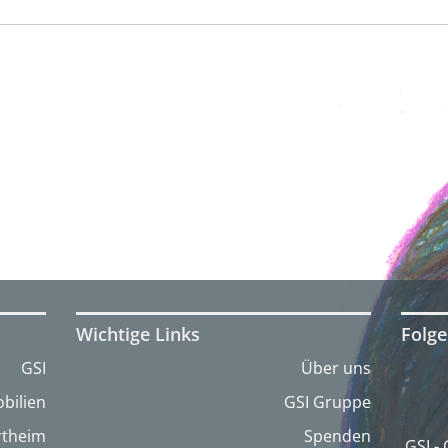
Wichtige Links
Folge
GSI
Über uns
bilien
GSI Gruppe
artheim
Spenden
GSI - 